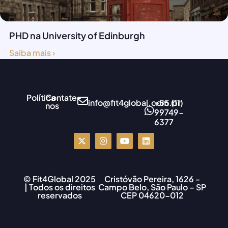
PHD na University of Edinburgh
Saiba mais ›
Política
Contate-
info@fit4global.com.br
+55 (11)
nos
99749-
6377
© Fit4Global 2025
Cristóvão Pereira, 1626 -
| Todos os direitos
Campo Belo, São Paulo – SP
reservados
CEP 04620-012