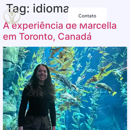
Tag:
idioma
Contato
A experiência de Marcella
em Toronto, Canadá